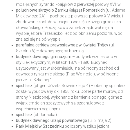
mosiężnych żyrandoli-pająków z pierwszej połowy XVII w.
południowe skrzydło
Zamku Książąt Pomorskich
(ul. Adama
Mickiewicza 2A) – pochodzi z pierwszej połowy XIV wieku i
zbudowane zostało w miejscu wcześniejszego grodziska
słowiańskiego. Początkowo zamek znajdował się na
wyspie jeziora Trzesiecko, lecz po obniżeniu poziomu wód
znalazł się na półwyspie.
parafialna
cerkiew prawosławna pw. Świętej Trójcy
(ul.
Szkolna 6) – dawniej będąca bożnicą
budynek dawnego gimnazjum
– budynek wzniesiono w
stylu eklektycznym, w latach 1879–1880. Budynek
usytuowany jest w śródmieściu, na północny zachód od
dawnego rynku miejskiego (Plac Wolności), w północnej
pierzei ul. Szkolnej 1.
spichlerz
(pl. gen. Józefa Sowińskiego 4) – obecny spichlerz
został wybudowany ok. 1850 roku. Dolne partie murów, od
strony Niezdobnej, wykonano z kamienia polnego, górne z
wyjątkiem ścian szczytowych są szachulcowe z
wypełnieniem ceglanym.
spichlerz
(ul. Junacka)
budynek dawnego urząd powiatowego
(ul. 3 maja 2)
Park Miejski w Szczecinku
położony wzdłuż jeziora