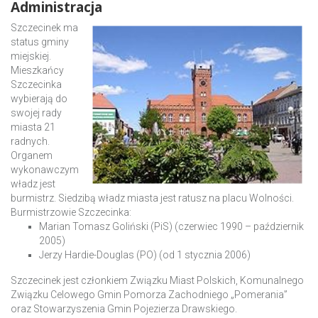
Administracja
Szczecinek ma
status gminy
miejskiej.
Mieszkańcy
Szczecinka
wybierają do
swojej rady
miasta 21
radnych.
Organem
wykonawczym
władz jest
burmistrz. Siedzibą władz miasta jest ratusz na placu Wolności.
Burmistrzowie Szczecinka:
Marian Tomasz Goliński (PiS) (czerwiec 1990 – październik
2005)
Jerzy Hardie-Douglas (PO) (od 1 stycznia 2006)
Szczecinek jest członkiem Związku Miast Polskich, Komunalnego
Związku Celowego Gmin Pomorza Zachodniego „Pomerania”
oraz Stowarzyszenia Gmin Pojezierza Drawskiego.