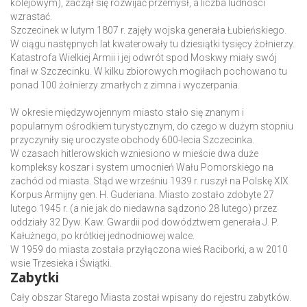
kolejowym), zaczął się rozwijać przemysł, a liczba ludności
wzrastać.
Szczecinek w lutym 1807 r. zajęły wojska generała Łubieńskiego.
W ciągu następnych lat kwaterowały tu dziesiątki tysięcy żołnierzy.
Katastrofa Wielkiej Armii i jej odwrót spod Moskwy miały swój
finał w Szczecinku. W kilku zbiorowych mogiłach pochowano tu
ponad 100 żołnierzy zmarłych z zimna i wyczerpania.
W okresie międzywojennym miasto stało się znanym i
popularnym ośrodkiem turystycznym, do czego w dużym stopniu
przyczyniły się uroczyste obchody 600-lecia Szczecinka.
W czasach hitlerowskich wzniesiono w mieście dwa duże
kompleksy koszar i system umocnień Wału Pomorskiego na
zachód od miasta. Stąd we wrześniu 1939 r. ruszył na Polskę XIX
Korpus Armijny gen. H. Guderiana. Miasto zostało zdobyte 27
lutego 1945 r. (a nie jak do niedawna sądzono 28 lutego) przez
oddziały 32 Dyw. Kaw. Gwardii pod dowództwem generała J. P.
Kałużnego, po krótkiej jednodniowej walce.
W 1959 do miasta została przyłączona wieś Raciborki, a w 2010
wsie Trzesieka i Świątki.
Zabytki
Cały obszar Starego Miasta został wpisany do rejestru zabytków.