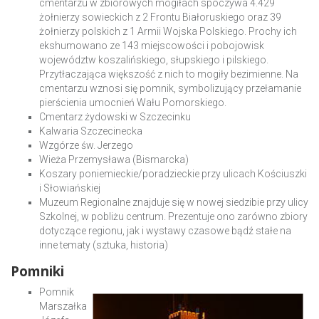
cmentarzu w zbiorowych mogiłach spoczywa 4.429
żołnierzy sowieckich z 2 Frontu Białoruskiego oraz 39
żołnierzy polskich z 1 Armii Wojska Polskiego. Prochy ich
ekshumowano ze 143 miejscowości i pobojowisk
województw koszalińskiego, słupskiego i pilskiego.
Przytłaczająca większość z nich to mogiły bezimienne. Na
cmentarzu wznosi się pomnik, symbolizujący przełamanie
pierścienia umocnień Wału Pomorskiego.
Cmentarz żydowski w Szczecinku
Kalwaria Szczecinecka
Wzgórze św. Jerzego
Wieża Przemysława (Bismarcka)
Koszary poniemieckie/poradzieckie przy ulicach Kościuszki
i Słowiańskiej
Muzeum Regionalne znajduje się w nowej siedzibie przy ulicy
Szkolnej, w pobliżu centrum. Prezentuje ono zarówno zbiory
dotyczące regionu, jak i wystawy czasowe bądź stałe na
inne tematy (sztuka, historia)
Pomniki
Pomnik
Marszałka