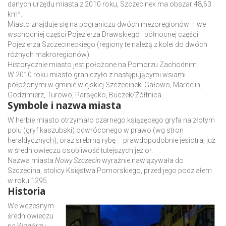
danych urzędu miasta z 2010 roku, Szczecinek ma obszar 48,63
km².
Miasto znajduje się na pograniczu dwóch mezoregionów – we
wschodniej części Pojezierza Drawskiego i północnej części
Pojezierza Szczecineckiego (regiony te należą z kolei do dwóch
różnych makroregionów).
Historycznie miasto jest położone na Pomorzu Zachodnim.
W 2010 roku miasto graniczyło z następującymi wsiami
położonymi w gminie wiejskiej Szczecinek: Gałowo, Marcelin,
Godzimierz, Turowo, Parsęcko, Buczek/Żółtnica.
Symbole i nazwa miasta
W herbie miasto otrzymało czarnego książęcego gryfa na złotym
polu (gryf kaszubski) odwróconego w prawo (wg stron
heraldycznych), oraz srebrną rybę – prawdopodobnie jesiotra, już
w średniowieczu osobliwość tutejszych jezior.
Nazwa miasta
Nowy Szczecin
wyraźnie nawiązywała do
Szczecina, stolicy Księstwa Pomorskiego, przed jego podziałem
w roku 1295.
Historia
W
e wczesnym
średniowieczu
na Wzgórzu