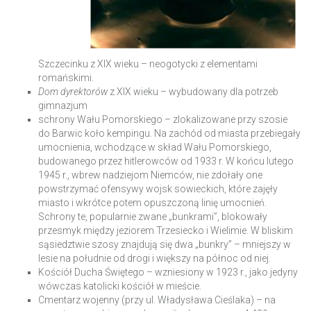
Szczecinku z XIX wieku – neogotycki z elementami
romańskimi.
Dom dyrektorów
z XIX wieku – wybudowany dla potrzeb
gimnazjum
schrony Wału Pomorskiego – zlokalizowane przy szosie
do Barwic koło kempingu. Na zachód od miasta przebiegały
umocnienia, wchodzące w skład Wału Pomorskiego,
budowanego przez hitlerowców od 1933 r. W końcu lutego
1945 r., wbrew nadziejom Niemców, nie zdołały one
powstrzymać ofensywy wojsk sowieckich, które zajęły
miasto i wkrótce potem opuszczoną linię umocnień.
Schrony te, popularnie zwane „bunkrami”, blokowały
przesmyk między jeziorem Trzesiecko i Wielimie. W bliskim
sąsiedztwie szosy znajdują się dwa „bunkry” – mniejszy w
lesie na południe od drogi i większy na północ od niej.
Kościół Ducha Świętego – wzniesiony w 1923 r., jako jedyny
wówczas katolicki kościół w mieście.
Cmentarz wojenny (przy ul. Władysława Cieślaka) – na