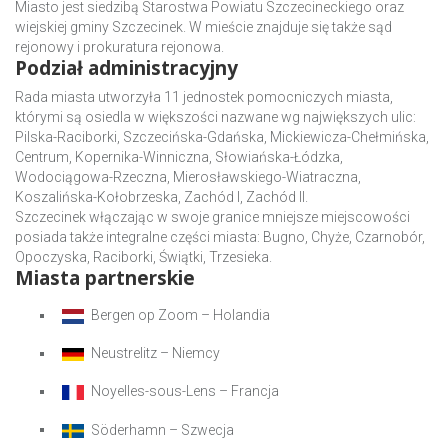
Miasto jest siedzibą Starostwa Powiatu Szczecineckiego oraz
wiejskiej gminy Szczecinek. W mieście znajduje się także sąd
rejonowy i prokuratura rejonowa.
Podział administracyjny
Rada miasta utworzyła 11 jednostek pomocniczych miasta,
którymi są osiedla w większości nazwane wg największych ulic:
Pilska-Raciborki, Szczecińska-Gdańska, Mickiewicza-Chełmińska,
Centrum, Kopernika-Winniczna, Słowiańska-Łódzka,
Wodociągowa-Rzeczna, Mierosławskiego-Wiatraczna,
Koszalińska-Kołobrzeska, Zachód I, Zachód II.
Szczecinek włączając w swoje granice mniejsze miejscowości
posiada także integralne części miasta: Bugno, Chyże, Czarnobór,
Opoczyska, Raciborki, Świątki, Trzesieka.
Miasta partnerskie
Bergen op Zoom – Holandia
Neustrelitz – Niemcy
Noyelles-sous-Lens – Francja
Söderhamn – Szwecja