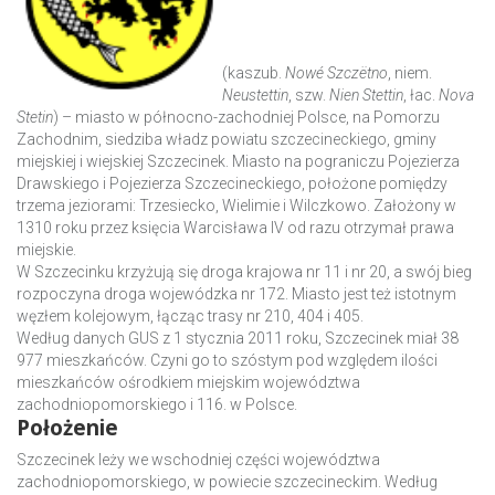
(kaszub.
Nowé Szczëtno
, niem.
Neustettin
, szw.
Nien Stettin
, łac.
Nova
Stetin
) – miasto w północno-zachodniej Polsce, na Pomorzu
Zachodnim, siedziba władz powiatu szczecineckiego, gminy
miejskiej i wiejskiej Szczecinek. Miasto na pograniczu Pojezierza
Drawskiego i Pojezierza Szczecineckiego, położone pomiędzy
trzema jeziorami: Trzesiecko, Wielimie i Wilczkowo. Założony w
1310 roku przez księcia Warcisława IV od razu otrzymał prawa
miejskie.
W Szczecinku krzyżują się droga krajowa nr 11 i nr 20, a swój bieg
rozpoczyna droga wojewódzka nr 172. Miasto jest też istotnym
węzłem kolejowym, łącząc trasy nr 210, 404 i 405.
Według danych GUS z 1 stycznia 2011 roku, Szczecinek miał 38
977 mieszkańców. Czyni go to szóstym pod względem ilości
mieszkańców ośrodkiem miejskim województwa
zachodniopomorskiego i 116. w Polsce.
Położenie
Szczecinek leży we wschodniej części województwa
zachodniopomorskiego, w powiecie szczecineckim. Według