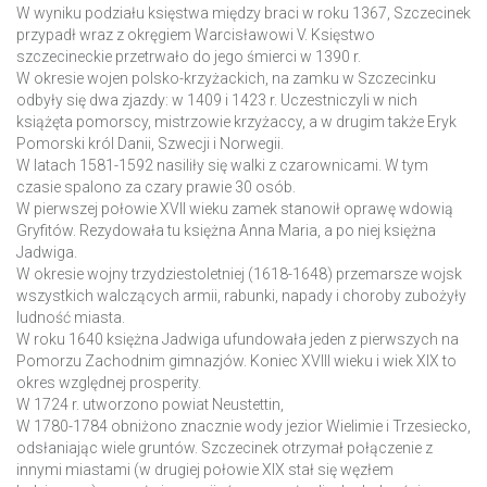
W wyniku podziału księstwa między braci w roku 1367, Szczecinek
przypadł wraz z okręgiem Warcisławowi V. Księstwo
szczecineckie przetrwało do jego śmierci w 1390 r.
W okresie wojen polsko-krzyżackich, na zamku w Szczecinku
odbyły się dwa zjazdy: w 1409 i 1423 r. Uczestniczyli w nich
książęta pomorscy, mistrzowie krzyżaccy, a w drugim także Eryk
Pomorski król Danii, Szwecji i Norwegii.
W latach 1581-1592 nasiliły się walki z czarownicami. W tym
czasie spalono za czary prawie 30 osób.
W pierwszej połowie XVII wieku zamek stanowił oprawę wdowią
Gryfitów. Rezydowała tu księżna Anna Maria, a po niej księżna
Jadwiga.
W okresie wojny trzydziestoletniej (1618-1648) przemarsze wojsk
wszystkich walczących armii, rabunki, napady i choroby zubożyły
ludność miasta.
W roku 1640 księżna Jadwiga ufundowała jeden z pierwszych na
Pomorzu Zachodnim gimnazjów. Koniec XVIII wieku i wiek XIX to
okres względnej prosperity.
W 1724 r. utworzono powiat Neustettin,
W 1780-1784 obniżono znacznie wody jezior Wielimie i Trzesiecko,
odsłaniając wiele gruntów. Szczecinek otrzymał połączenie z
innymi miastami (w drugiej połowie XIX stał się węzłem