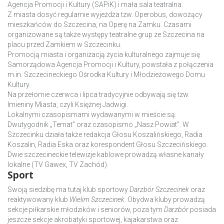
Agencja Promocji i Kultury (SAPiK) i mała sala teatralna.
Z miasta dosyć regularnie wyjeżdża tzw. Operobus, dowożący
mieszkańców do Szczecina, na Operę na Zamku. Czasami
organizowane są także występy teatralne grup ze Szczecina na
placu przed Zamkiem w Szczecinku.
Promocją miasta i organizacją życia kulturalnego zajmuje się
Samorządowa Agencja Promocji i Kultury, powstała z połączenia
m.in. Szczecineckiego Ośrodka Kultury i Młodzieżowego Domu
Kultury.
Na przełomie czerwca i lipca tradycyjnie odbywają się tzw.
Imieniny Miasta, czyli Księżnej Jadwigi.
Lokalnymi czasopismami wydawanymi w mieście są:
Dwutygodnik „Temat” oraz czasopismo „Nasz Powiat”. W
Szczecinku działa także redakcja Głosu Koszalińskiego, Radia
Koszalin, Radia Eska oraz korespondent Głosu Szczecińskiego.
Dwie szczecineckie telewizje kablowe prowadzą własne kanały
lokalne (TV Gawex, TV Zachód).
Sport
Swoją siedzibę ma tutaj klub sportowy
Darzbór Szczecinek
oraz
reaktywowany klub
Wielim Szczecinek
. Obydwa kluby prowadzą
sekcje piłkarskie młodzików i seniorów, poza tym
Darzbór
posiada
jeszcze sekcje akrobatyki sportowej, kajakarstwa oraz