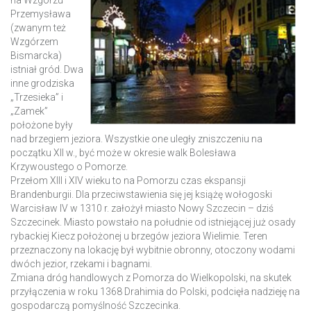
Przemysława
(zwanym też
Wzgórzem
Bismarcka)
istniał gród. Dwa
inne grodziska
„Trzesieka” i
„Zamek”
położone były
nad brzegiem jeziora. Wszystkie one uległy zniszczeniu na
początku XII w., być może w okresie walk Bolesława
Krzywoustego o Pomorze.
Przełom XIII i XIV wieku to na Pomorzu czas ekspansji
Brandenburgii. Dla przeciwstawienia się jej książę wołogoski
Warcisław IV w 1310 r. założył miasto Nowy Szczecin – dziś
Szczecinek. Miasto powstało na południe od istniejącej już osady
rybackiej Kiecz położonej u brzegów jeziora Wielimie. Teren
przeznaczony na lokację był wybitnie obronny, otoczony wodami
dwóch jezior, rzekami i bagnami.
Zmiana dróg handlowych z Pomorza do Wielkopolski, na skutek
przyłączenia w roku 1368 Drahimia do Polski, podcięła nadzieję na
gospodarczą pomyślność Szczecinka.