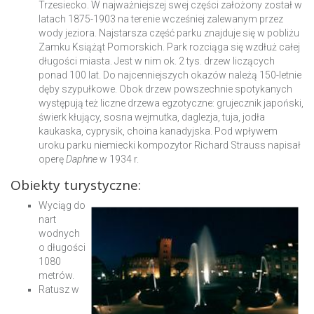
Trzesiecko. W najważniejszej swej części założony został w
latach 1875-1903 na terenie wcześniej zalewanym przez
wody jeziora. Najstarsza część parku znajduje się w pobliżu
Zamku Książąt Pomorskich. Park rozciąga się wzdłuż całej
długości miasta. Jest w nim ok. 2 tys. drzew liczących
ponad 100 lat. Do najcenniejszych okazów należą 150-letnie
dęby szypułkowe. Obok drzew powszechnie spotykanych
występują też liczne drzewa egzotyczne: grujecznik japoński,
świerk kłujący, sosna wejmutka, daglezja, tuja, jodła
kaukaska, cyprysik, choina kanadyjska. Pod wpływem
uroku parku niemiecki kompozytor Richard Strauss napisał
operę
Daphne
w 1934 r.
Obiekty turystyczne:
Wyciąg do
nart
wodnych
o długości
1080
metrów.
Ratusz w