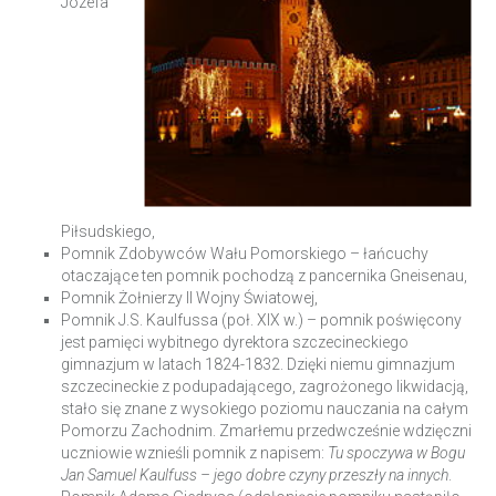
Józefa
Piłsudskiego,
Pomnik Zdobywców Wału Pomorskiego – łańcuchy
otaczające ten pomnik pochodzą z pancernika Gneisenau,
Pomnik Żołnierzy II Wojny Światowej,
Pomnik J.S. Kaulfussa (poł. XIX w.) – pomnik poświęcony
jest pamięci wybitnego dyrektora szczecineckiego
gimnazjum w latach 1824-1832. Dzięki niemu gimnazjum
szczecineckie z podupadającego, zagrożonego likwidacją,
stało się znane z wysokiego poziomu nauczania na całym
Pomorzu Zachodnim. Zmarłemu przedwcześnie wdzięczni
uczniowie wznieśli pomnik z napisem:
Tu spoczywa w Bogu
Jan Samuel Kaulfuss – jego dobre czyny przeszły na innych
.