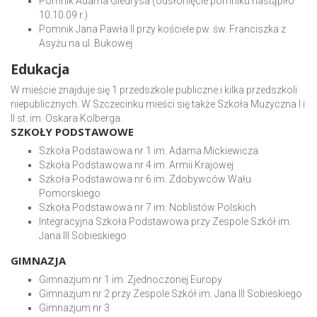
Pomnik Adama Giedrysa (odsłonięcie pomniku nastąpiło
10.10.09 r.)
Pomnik Jana Pawła II przy kościele pw. św. Franciszka z
Asyżu na ul. Bukowej
Edukacja
W mieście znajduje się 1 przedszkole publiczne i kilka przedszkoli
niepublicznych. W Szczecinku mieści się także Szkoła Muzyczna I i
II st. im. Oskara Kolberga.
SZKOŁY PODSTAWOWE
Szkoła Podstawowa nr 1 im. Adama Mickiewicza
Szkoła Podstawowa nr 4 im. Armii Krajowej
Szkoła Podstawowa nr 6 im. Zdobywców Wału
Pomorskiego
Szkoła Podstawowa nr 7 im. Noblistów Polskich
Integracyjna Szkoła Podstawowa przy Zespole Szkół im.
Jana III Sobieskiego
GIMNAZJA
Gimnazjum nr 1 im. Zjednoczonej Europy
Gimnazjum nr 2 przy Zespole Szkół im. Jana III Sobieskiego
Gimnazjum nr 3