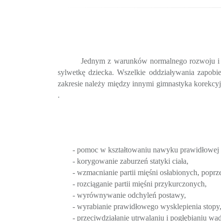
Jednym z warunków normalnego rozwoju i z
sylwetkę dziecka. Wszelkie oddziaływania zapobi
zakresie należy między innymi gimnastyka korekcy
.
- pomoc w kształtowaniu nawyku prawidłowej 
- korygowanie zaburzeń statyki ciała,
- wzmacnianie partii mięśni osłabionych, pop
- rozciąganie partii mięśni przykurczonych,
- wyrównywanie odchyleń postawy,
- wyrabianie prawidłowego wysklepienia stopy
- przeciwdziałanie utrwalaniu i pogłębianiu wa