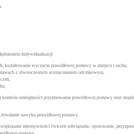
ła.
ędnieniem indywidualizacji
, kształtowanie wyczucia prawidłowej postawy w miejscu i ruchu,
 w stawach z równoczesnym wzmacnianiem odcinkowym,
iczeń,
hu,
 kontrola umiejętności przyjmowania prawidłowej postawy oraz sto
Utrwalanie nawyku prawidłowej postawy.
zwiększanie intensywności ćwiczeń (obciążanie, oporowanie, przysp
awidłowej postawy