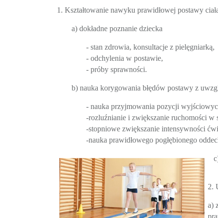
1. Kształtowanie nawyku prawidłowej postawy cia
a) dokładne poznanie dziecka
- stan zdrowia, konsultacje z pielęgniarką,
- odchylenia w postawie,
- próby sprawności.
b) nauka korygowania błędów postawy z uwzgl
- nauka przyjmowania pozycji wyjściowych
-rozluźnianie i zwiększanie ruchomości
-stopniowe zwiększanie intensywności ćw
-nauka prawidłowego pogłębionego oddec
c)
2. 
a) 
pr