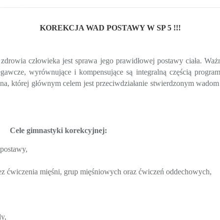
KOREKCJA WAD POSTAWY W SP 5 !!!
drowia człowieka jest sprawa jego prawidłowej postawy ciała. Waż
egawcze, wyrównujące i kompensujące są integralną częścią progr
jna, której głównym celem jest przeciwdziałanie stwierdzonym wado
Cele gimnastyki korekcyjnej:
postawy,
rzez ćwiczenia mięśni, grup mięśniowych oraz ćwiczeń oddechowych,
,
dy,