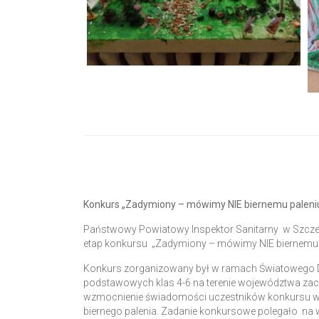
Konkurs „Zadymiony – mówimy NIE biernemu paleni
Państwowy Powiatowy Inspektor Sanitarny w Szczeci
etap konkursu „Zadymiony – mówimy NIE biernemu p
Konkurs zorganizowany był w ramach Światowego Dn
podstawowych klas 4-6 na terenie województwa z
wzmocnienie świadomości uczestników konkursu w za
biernego palenia. Zadanie konkursowe polegało na w