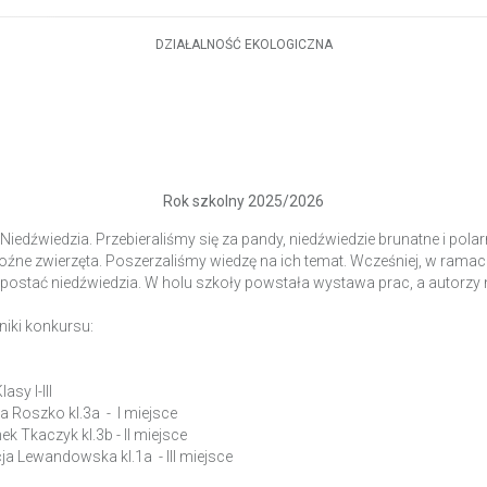
DZIAŁALNOŚĆ EKOLOGICZNA
Rok szkolny 2025/2026
iedźwiedzia. Przebieraliśmy się za pandy, niedźwiedzie brunatne i pola
 groźne zwierzęta. Poszerzaliśmy wiedzę na ich temat. Wcześniej, w ra
j postać niedźwiedzia. W holu szkoły powstała wystawa prac, a autorzy 
iki konkursu:
sy I-III
ia Roszko kl.3a - I miejsce
ek Tkaczyk kl.3b - II miejsce
ja Lewandowska kl.1a - III miejsce