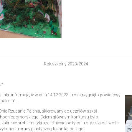
Rok szkolny 2023/2024
u”
nku informuje, iż w dniu 14.12.2023r. rozstrzygnięto powiatowy
aleniu” .
ia Rzucania Palenia, skierowany do uczniów szkół
achodniopomorskiego. Celem głównym konkursu było
kresie problematyki uzależnienia od tytoniu oraz szkodliwości
ykonaniu pracy plastycznej techniką collage.