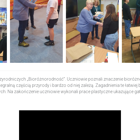
rzyrodniczych „Bioróżnorodność”. Uczniowie poznali znaczenie bioróżn
ntegralną częścią przyrody i bardzo od niej zależą. Zagadnienia te łatwie
ch. Na zakończenie uczniowie wykonali prace plastyczne ukazujące gat