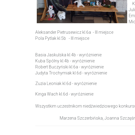
Kla
Jul
Emi
Mi
Aleksander Pietrusewicz kl.6a - III miejsce
Pola Pytlak kl.5b - III miejsce
Basia Jaskulska kl.4b - wyróżnienie
Kuba Spólny kl.4b - wyróżnienie
Robert Buczyński kl.6a - wyróżnienie
Judyta Trochymiak kl.6d - wyróżnienie
Zuzia Leoniak kl.6d - wyróżnienie
Kinga Wach kl.6d - wyróżnienie
Wszystkim uczestnikom niedźwiedziowego konkursu
Marzena Szczerbińska, Joanna Szczęśn