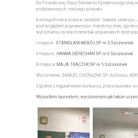
Do Powiatowej Stacji Sanitarno-Epidemiologicznej w
podstawowych naszego powiatu.
Komisja Konkursowa w składzie : Izabela Jadwiżyc, J
pod względem poprawności merytorycznej, zgodność
wyróżnienia za stworzenie tak wspaniałych dzieł pl
I miejsce :
STANISŁAW NIEBÓJ SP nr 5 Szczecinek
II miejsce :
HANNA SIERECHAN SP nr 6 Szczecinek
III miejsce:
MAJA TKACZUK SP nr 5 Szczecinek
Wyróżnienie: SAMUEL CHORĄŻAK SP Juchowo, ADRIA
Zgodnie z regulaminem konkursu, praca laureata z
Wszystkim laureatom, wyróżnionym jak także uczest