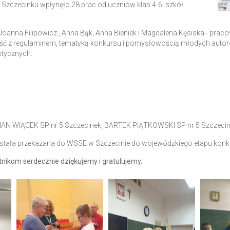
 Szczecinku wpłynęło 28 prac od uczniów klas 4-6 szkół
oanna Filipowicz , Anna Bąk, Anna Bieniek i Magdalena Kęsiska - praco
 z regulaminem, tematyką konkursu i pomysłowością młodych autorów,
astycznych.
N WIĄCEK SP nr 5 Szczecinek, BARTEK PIĄTKOWSKI SP nr 5 Szczeci
ostała przekazana do WSSE w Szczecinie do wojewódzkiego etapu konk
nikom serdecznie dziękujemy i gratulujemy.