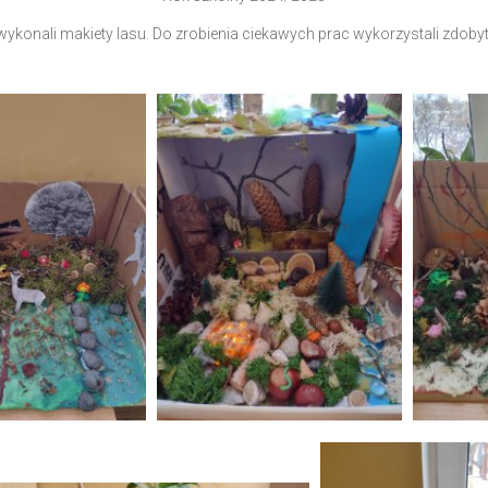
 wykonali makiety lasu. Do zrobienia ciekawych prac wykorzystali zdob