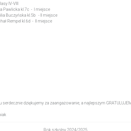
sy IV-VIII
ia Pawlicka kl.7c - I miejsce
lia Buczyńska kl.5b - II miejsce
chał Rempel kl.6d - II miejsce
 serdecznie dziękujemy za zaangażowanie, a najlepszym GRATULUJE
iak
Rok szkolny 2024/2025