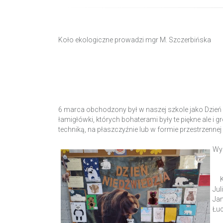
Koło ekologiczne prowadzi mgr M. Szczerbińska
6 marca obchodzony był w naszej szkole jako Dzień N
łamigłówki, których bohaterami były te piękne ale i
techniką, na płaszczyźnie lub w formie przestrzenne
Wyn
Kla
Jul
Jan
Łuc