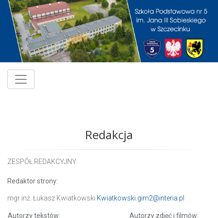
Redakcja
ZESPÓŁ REDAKCYJNY
Redaktor strony:
mgr inż. Łukasz Kwiatkowski
Kwiatkowski.gim2@interia.pl
Autorzy tekstów:
Autorzy zdjęć i filmów: