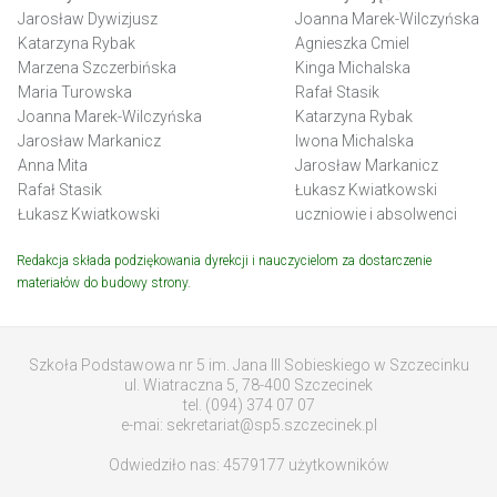
Jarosław Dywizjusz
Joanna Marek-Wilczyńska
Katarzyna Rybak
Agnieszka Cmiel
Marzena Szczerbińska
Kinga Michalska
Maria Turowska
Rafał Stasik
Joanna Marek-Wilczyńska
Katarzyna Rybak
Jarosław Markanicz
Iwona Michalska
Anna Mita
Jarosław Markanicz
Rafał Stasik
Łukasz Kwiatkowski
Łukasz Kwiatkowski
uczniowie i absolwenci
Redakcja składa podziękowania dyrekcji i nauczycielom za dostarczenie
materiałów do budowy strony.
Szkoła Podstawowa nr 5 im. Jana III Sobieskiego w Szczecinku
ul. Wiatraczna 5, 78-400 Szczecinek
tel. (094) 374 07 07
e-mai: sekretariat@sp5.szczecinek.pl
Odwiedziło nas:
4579177
użytkowników