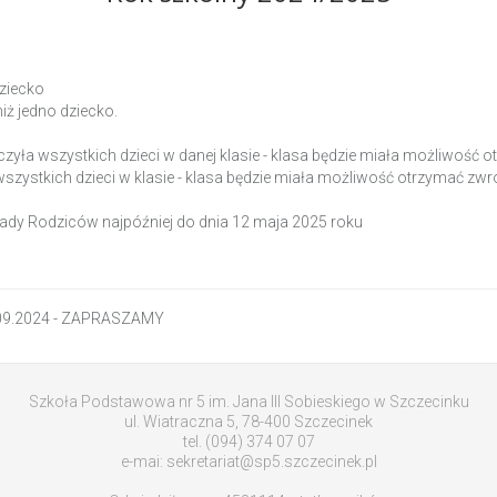
dziecko
niż jedno dziecko.
tyczyła wszystkich dzieci w danej klasie - klasa będzie miała możliwoś
a wszystkich dzieci w klasie - klasa będzie miała możliwość otrzymać z
ady Rodziców najpóźniej do dnia 12 maja 2025 roku
0.09.2024 - ZAPRASZAMY
Szkoła Podstawowa nr 5 im. Jana III Sobieskiego w Szczecinku
ul. Wiatraczna 5, 78-400 Szczecinek
tel. (094) 374 07 07
e-mai: sekretariat@sp5.szczecinek.pl