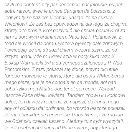
czyli malcontent, czy par deséspoir, par jalousie, ou par
autre raison, avec le prince Carignan
de Soissons, z
iednym tylko paziem uiechali, udaiąc: że na sukurs
Wiedniowi. Że zaś bez opowiedzenia, dla tego, że drugim,
którzy o to prosili, Król pozwolić nie chciał, posłał Król za
nimi z surowym ordinansem. Nasz też P. Polanowski z
tond się wrócił do domu, wczora bywszy cale zdrowym.
Powiedają, że się strudził dniem wczoraiszym, że na
krzyże upadł, y że mu krew szła w nocy kilka razy. X.
Biskup Warmiński
był u du Vernego
szalonego z P. Wdo.
Pomorskim. Z razu pokazał się dolce, potym okrutnie
furioso, mówionc te słowa, które dla gustu WMci. Serca
mego piszę, que je ne connais en ce monde, ani nad
sobo, tylko mon Maitre Jupiter et son épée. Wprzód
ieszcze Pana niżeli Jowisza. Tandem znowu ku końcowi
dolce, ten dawszy respons, że napiszę do Pana mego,
aby mi odiazdu dał ordinans, bo wprzód ieszcze pokazał,
że ma charakter de l’envoié de Transilvanie, i że mu tam
we Gdańsku czekać kazano. Aleśmy tu z cyfr wyczytali,
że iuż odebrał ordinans od Pana swego, aby ztamtąd