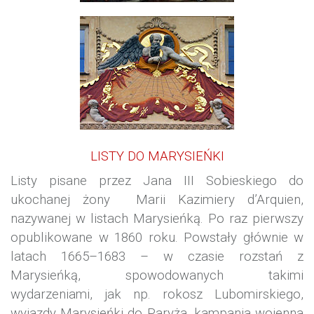
LISTY DO MARYSIEŃKI
Listy pisane przez Jana III Sobieskiego do
ukochanej żony Marii Kazimiery d’Arquien,
nazywanej w listach Marysieńką. Po raz pierwszy
opublikowane w 1860 roku
. Powstały głównie w
latach 1665–1683 – w czasie rozstań z
Marysieńką, spowodowanych takimi
wydarzeniami, jak np. rokosz Lubomirskiego,
wyjazdy Marysieńki do Paryża, kampania wojenna