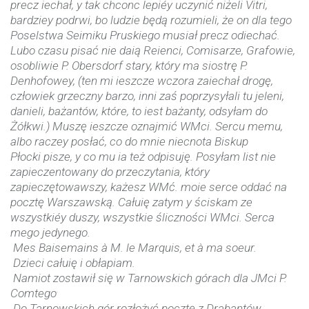
precz iechał, y tak chconc lepiéy uczynić niżeli Vitri,
bardziey podrwi, bo ludzie będą rozumieli, że on dla tego
Poselstwa Seimiku Pruskiego musiał precz odiechać.
Lubo czasu pisać nie daią Reienci, Comisarze, Grafowie,
osobliwie P. Obersdorf stary, który ma siostrę P.
Denhofowey, (ten mi ieszcze wczora zaiechał drogę,
człowiek grzeczny barzo, inni zaś poprzysyłali tu jeleni,
danieli, bażantów, które, to iest bażanty, odsyłam do
Żółkwi.) Muszę ieszcze oznajmić WMci. Sercu memu,
albo raczey posłać, co do mnie niecnota Biskup
Płocki pisze, y co mu ia też odpisuję. Posyłam list nie
zapieczentowany do przeczytania, który
zapieczętowawszy, każesz WMć. moie serce oddać na
pocztę Warszawską. Całuię zatym y ściskam ze
wszystkiéy duszy, wszystkie śliczności WMci. Serca
mego jedynego.
Mes Baisemains à M. le Marquis, et à ma soeur.
Dzieci całuię i obłapiam.
Namiot zostawił się w Tarnowskich górach dla JMci P.
.
Comtego
Do Tarnowskich gór rozłożyć pocztę z Drabantów.