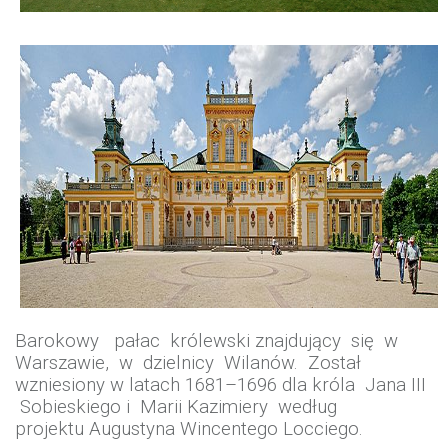
Barokowy pałac królewski znajdujący się w
Warszawie, w dzielnicy Wilanów. Został
wzniesiony w latach 1681–1696 dla króla Jana III
Sobieskiego i Marii Kazimiery według
projektu Augustyna Wincentego Locciego.