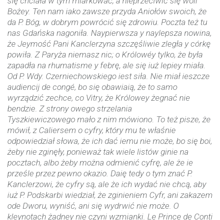
się chciała w tym miarkować, a nieprzeciwić się woli
Bożey. Ten nam iako zawsze przyda Aniołów swoich, że
da P. Bóg, w dobrym powrócić się zdrowiu. Poczta też tu
nas Gdańska nagoniła. Naypierwsza y naylepsza nowina,
że Jeymość Pani Kanclerzyna
szczęśliwie zległa y córkę
powiła. Z Paryża niemasz nic; o Królowéy tylko, że była
zapadła na rhumatisme y febrę, ale się iuż lepiey miała.
Od P. Wdy. Czerniechowskiego iest siła. Nie miał ieszcze
audiencij de congé, bo się obawiaią, że to samo
wyrządzić zechce, co Vitry, że Królowey żegnać nie
bendzie. Z strony owego strzelania
Tyszkiewiczowego mało z nim mówiono. To też pisze, że
mówił, z Caliersem o cyfry, który mu te właśnie
odpowiedział słowa, że ich dać iemu nie może, bo się boi,
żeby nie zginęły, ponieważ tak wiele listów ginie na
pocztach, albo żeby można odmienić cyfrę, ale że ie
prześle przez pewno
okazio. Daię tedy o tym znać P.
Kanclerzowi, że cyfry są, ale że ich wydać nie chcą, aby
iuż P. Podskarbi wiedział, że zginieniem Cyfr, ani zakazem
ode Dworu, wyniść, ani się wydrwić nie może. O
kleynotach żadney nie czyni wzmianki. Le Prince de Conti