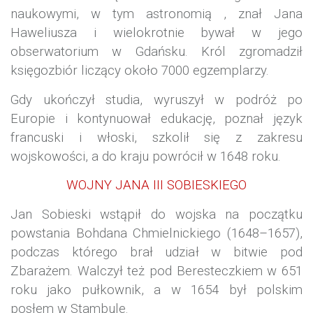
naukowymi, w tym astronomią , znał Jana
Haweliusza i wielokrotnie bywał w jego
obserwatorium w
Gdańsku
. Król zgromadził
księgozbiór liczący około 7000 egzemplarzy.
Gdy ukończył studia, wyruszył w podróż po
Europie i kontynuował edukację, poznał język
francuski i włoski, szkolił się z zakresu
wojskowości, a do kraju powrócił w 1648 roku.
WOJNY JANA III SOBIESKIEGO
Jan Sobieski wstąpił do wojska na początku
powstania Bohdana Chmielnickiego
(1648–1657),
podczas którego brał udział w bitwie pod
Zbarażem. Walczył też pod Beresteczkiem w 651
roku jako pułkownik, a w 1654 był polskim
posłem w
Stambule
.