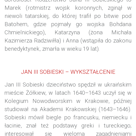
Marek (rotmistrz wojsk koronnych, zginął w
niewoli tatarskiej, do której trafił po bitwie pod
Batohem, gdzie pojmały go wojska Bohdana
Chmielnickiego), Katarzyna (żona Michała
Kazimierza Radziwiłła) i Anna (wstąpiła do zakonu
benedyktynek, zmarła w wieku 19 lat).
JAN III SOBIESKI – WYKSZTAŁCENIE
Jan III Sobieski dzieciństwo spędził w ukraińskim
mieście Żółkiew, w latach 1640–1643 uczył się w
Kolegium Nowodworskim w Krakowie, później
studiował na Akademii Krakowskiej (1643–1646).
Sobieski mówił biegle po francusku, niemiecku i
łacinie, znał też podstawy greki i tureckiego;
interesował się wieloma zagadnieniami