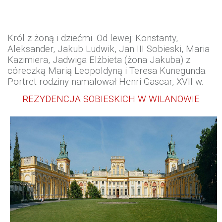
Król z żoną i dziećmi. Od lewej: Konstanty,
Aleksander, Jakub Ludwik, Jan III Sobieski, Maria
Kazimiera, Jadwiga Elżbieta (żona Jakuba) z
córeczką Marią Leopoldyną i Teresa Kunegunda.
Portret rodziny namalował Henri Gascar, XVII w.
REZYDENCJA SOBIESKICH W WILANOWIE