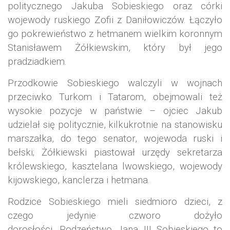
politycznego Jakuba Sobieskiego oraz córki
wojewody ruskiego Zofii z Daniłowiczów. Łączyło
go pokrewieństwo z hetmanem wielkim koronnym
Stanisławem Żółkiewskim, który był jego
pradziadkiem.
Przodkowie Sobieskiego walczyli w wojnach
przeciwko Turkom i Tatarom, obejmowali też
wysokie pozycje w państwie – ojciec Jakub
udzielał się politycznie, kilkukrotnie na stanowisku
marszałka, do tego senator, wojewoda ruski i
bełski; Żółkiewski piastował urzędy sekretarza
królewskiego, kasztelana lwowskiego, wojewody
kijowskiego, kanclerza i hetmana.
Rodzice Sobieskiego mieli siedmioro dzieci, z
czego jedynie czworo dożyło
dorosłości.
Rodzeństwo Jana III Sobieskiego
to