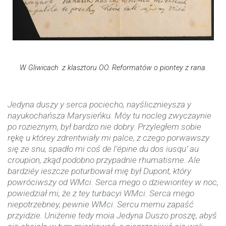
W Gliwicach
z klasztoru OO. Reformatów o piontey z rana.
Jedyna duszy y serca pociecho, nayślicznieysza y
nayukochańsza Marysieńku. Móy tu nocleg zwyczaynie
po rozieznym, był bardzo nie dobry. Przyległem sobie
rękę u którey zdrentwiały mi palce, z czego porwawszy
się ze snu, spadło mi coś de l’épine du dos iusqu’ au
croupion, zkąd podobno przypadnie rhumatisme. Ale
bardziéy ieszcze poturbował mię był Dupont, który
powróciwszy od WMci. Serca mego o dziewiontey w noc,
powiedział mi, że z tey turbacyi WMci. Serca mego
niepotrzebney, pewnie WMci. Sercu memu zapaść
przyidzie. Uniżenie tedy moia Jedyna Duszo proszę, abyś