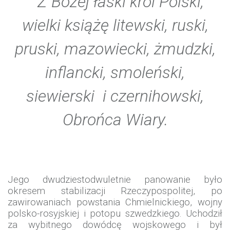
Z Bożej łaski król Polski,
wielki książę litewski, ruski,
pruski, mazowiecki, żmudzki,
inflancki, smoleński,
siewierski i czernihowski,
Obrońca Wiary.
Jego dwudziestodwuletnie panowanie było
okresem stabilizacji Rzeczypospolitej, po
zawirowaniach powstania Chmielnickiego, wojny
polsko-rosyjskiej i potopu szwedzkiego. Uchodził
za wybitnego dowódcę wojskowego i był