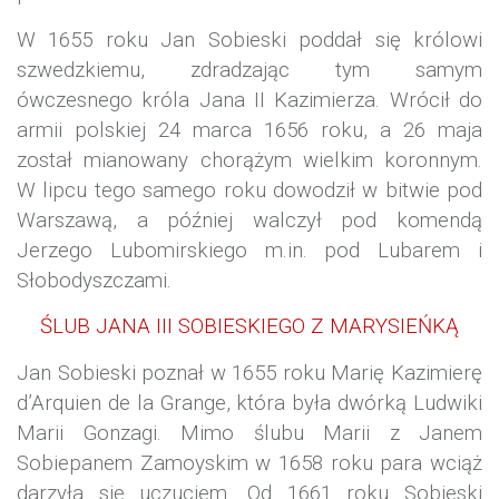
W 1655 roku Jan Sobieski poddał się królowi
szwedzkiemu, zdradzając tym samym
ówczesnego króla Jana II Kazimierza. Wrócił do
armii polskiej 24 marca 1656 roku,
a 26 maja
został mianowany chorążym wielkim koronnym.
W lipcu tego samego roku dowodził w bitwie pod
Warszawą, a później walczył pod komendą
Jerzego Lubomirskiego m.in. pod Lubarem i
Słobodyszczami.
ŚLUB JANA III SOBIESKIEGO Z MARYSIEŃKĄ
Jan Sobieski poznał w 1655 roku Marię Kazimierę
d’Arquien de la Grange, która była dwórką Ludwiki
Marii Gonzagi. Mimo ślubu Marii z Janem
Sobiepanem Zamoyskim w 1658 roku para wciąż
darzyła się uczuciem. Od 1661 roku Sobieski