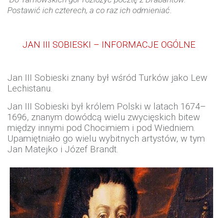
Postawić ich czterech, a co raz ich odmieniać
.
JAN III SOBIESKI – INFORMACJE OGÓLNE
Jan III Sobieski znany był wśród Turków jako Lew
Lechistanu.
Jan III Sobieski był królem Polski w latach 1674–
1696, znanym dowódcą wielu zwycięskich bitew
między innymi pod Chocimiem i pod Wiedniem.
Upamiętniało go wielu wybitnych artystów, w tym
Jan Matejko i Józef Brandt.