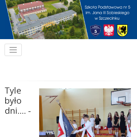
Tyle
było
dni.... -